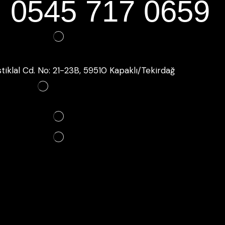
0545 717 0659
İstiklal Cd. No: 21-23B, 59510 Kapaklı/Tekirdağ