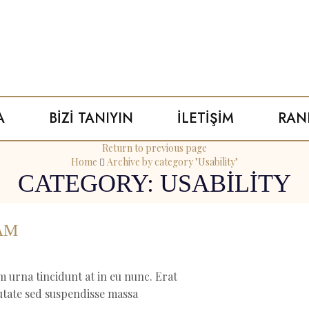
A
BIZI TANIYIN
İLETIŞIM
RAN
Return to previous page
Home
Archive by category "Usability"
CATEGORY: USABILITY
AM
m urna tincidunt at in eu nunc. Erat
putate sed suspendisse massa