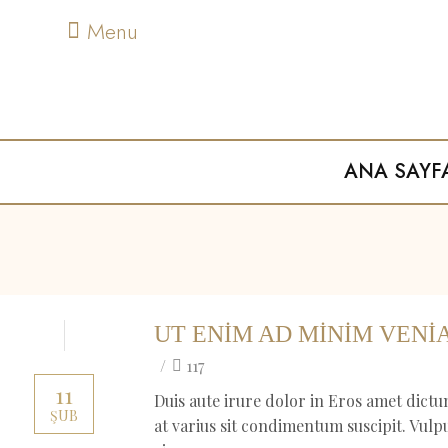
Menu
ANA SAYF
UT ENIM AD MINIM VENI
/
117
11
Duis aute irure dolor in Eros amet dictu
ŞUB
at varius sit condimentum suscipit. Vul