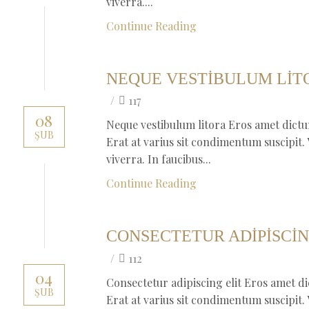
viverra....
Continue Reading
NEQUE VESTIBULUM LIT
/
117
08
Neque vestibulum litora Eros amet dictu
ŞUB
Erat at varius sit condimentum suscipit
viverra. In faucibus...
Continue Reading
CONSECTETUR ADIPISCIN
/
112
04
Consectetur adipiscing elit Eros amet di
ŞUB
Erat at varius sit condimentum suscipit